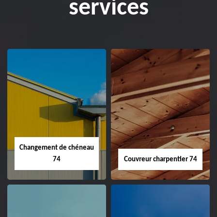
services
Changement de chéneau
74
Couvreur charpentier 74