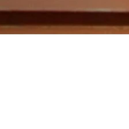
Contactez nous
stions ? n'hésitez pas à nous demander, nous vous répondrons dans les
Par téléphone
04 82 29 66 13
06 95 47 05 66
Par Email
chardelinrenovation74@gmail.com
Ou via ce formulaire