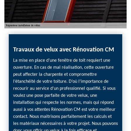
ation
Travaux de velux avec Rénovation CM
Trava
appe
La mise en place d’une fenêtre de toit requiert une
ouverture. En cas de mal réalisation, cette ouverture
,
En sac
peut affecter la charpente et compromettre
ans le
avoir d
l’étanchéité de votre toiture. D’où l’importance de
os
de votr
recourir au service d’un professionnel qualifié. Si vous
ts.
les ma
voulez une pose parfaite de votre velux, une
nêtre
pas loi
installation qui respecte les normes, mais qui répond
rvices
Vous ê
aussi à vos attentes Rénovation CM est votre meilleur
ences
proxim
contact. Nous maitrisons parfaitement les calculs et
ts à la
dans c
les matériaux nécessaires à votre projet. Nous pouvons
de vous
donc vous offrir un velux à la fois efficace et