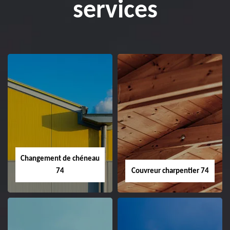
services
Changement de chéneau
74
Couvreur charpentier 74