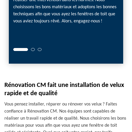
réaliser une intervention dans les normes. Nous
peut pr
ous
choisissons les bons matériaux et adoptons les bonnes
est né
otre
techniques afin que vous ayez les fenêtres de toit que
de sa 
 n'avez
vous aviez toujours rêvé. Alors, engagez-nous !
sont tr
des pro
devis 
Rénovation CM fait une installation de velux
rapide et de qualité
Vous pensez installer, réparer ou rénover vos velux ? Faites
confiance à Rénovation CM. Nos équipes sont capables de
réaliser un travail rapide et de qualité. Nous choisirons les bons
matériaux pour vous afin que vous ayez une fenêtre de toit