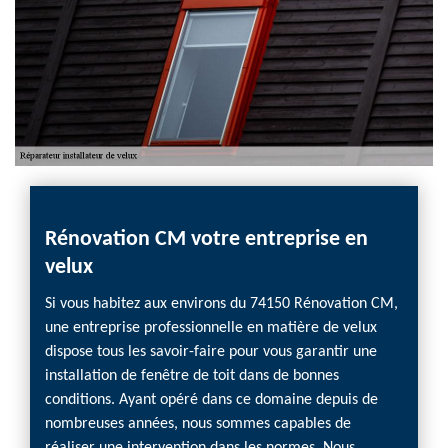
ation
Rénovation CM votre entreprise en
Ce qu
velux
d'ins
Marc
llaz
Si vous habitez aux environs du 74150 Rénovation CM,
une entreprise professionnelle en matière de velux
Les vel
mes
dispose tous les savoir-faire pour vous garantir une
nécess
rvices
installation de fenêtre de toit dans de bonnes
Les tr
conditions. Ayant opéré dans ce domaine depuis de
comple
 à
nombreuses années, nous sommes capables de
profes