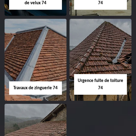
de velux 74
74
Urgence fuite de toiture
Travaux de zinguerie 74
74