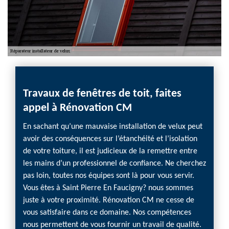
Travaux de fenêtres de toit, faites
Une 
appel à Rénovation CM
effi
En sachant qu’une mauvaise installation de velux peut
Que vo
avoir des conséquences sur l’étanchéité et l’isolation
agress
e de
de votre toiture, il est judicieux de la remettre entre
cause 
les mains d’un professionnel de confiance. Ne cherchez
remett
d
pas loin, toutes nos équipes sont là pour vous servir.
d’assur
er des
Vous êtes à Saint Pierre En Faucigny? nous sommes
vous p
st aussi
juste à votre proximité. Rénovation CM ne cesse de
court d
des
vous satisfaire dans ce domaine. Nos compétences
vous c
uvent
nous permettent de vous fournir un travail de qualité.
Nos éq
 très