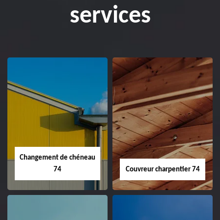
services
Changement de chéneau
74
Couvreur charpentier 74