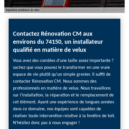
Contactez Rénovation CM aux
Prof
environs du 74150, un installateur
comb
qualifié en matière de velux
vous
Vous avez des combles d’une taille assez importante ?
Vous v
sachez que vous pouvez le transformer en une vraie
dépense
espace de vie plutôt qu’un simple grenier. Il suffit de
Venez 
contacter Rénovation CM. Nous sommes des
une so
professionnels en matière de velux. Nous travaillons
Profes
sur l’installation, la réparation et le remplacement de
longue
cet élément. Ayant une expérience de longues années
pour v
dans ce domaine, nos équipes sont capables de
de qual
réaliser toute intervention relative à la fenêtre de toit.
nous !
N’hésitez donc pas à nous engager !
ravies 