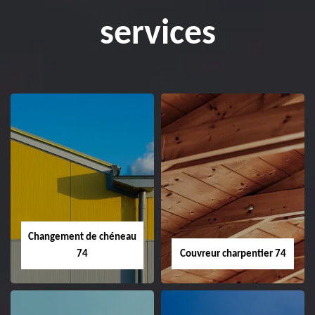
services
Changement de chéneau
74
Couvreur charpentier 74