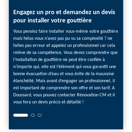
Engagez un pro et demandez un devis
A Do
pour installer votre gouttière
déta
Vous pensiez faire installer vous-même votre gouttière
Poser u
mais hélas vous n’avez pas pu vu sa complexité ? ne
sachez
faites pas erreur et appelez un professionnel car cela
habitat
relève de sa compétence. Vous devez comprendre que
défaut
l’installation de gouttière ne peut être confiée à
mauvai
n’importe qui, elle est l’élément qui vous garantit une
infiltr
bonne évacuation d’eau et vous évite de la mauvaise
assez 
étanchéité. Mais avant d’engager un professionnel, il
détail
est important de comprendre son offre et son tarif. A
Rénova
Doussard, vous pouvez contacter Rénovation CM et il
et ce, 
vous fera un devis précis et détaillé !