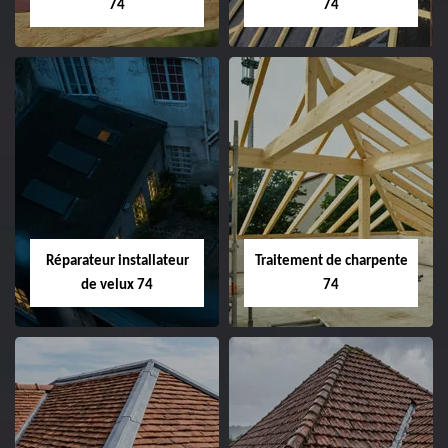
74
74
Réparateur installateur
Traitement de charpente
de velux 74
74