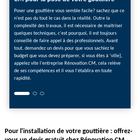
Poser une gouttière vous semble facile? sachez que ce
Le devi
n'est pas du tout le cas dans la réalité. Outre la
escrocs
s sur
complexité des travaux, il est nécessaire de maitriser
de l'in
quelques techniques, c'est pourquoi, il est toujours
profess
ion CM
conseillé de faire appel à des professionnels. Avant
détaill
ez qu'à
tout, demandez un devis pour que vous sachiez le
Manigo
et le
budget que vous devez préparer, si vous êtes à 'ville},
précis
ien que
appelez vite l'entreprise Rénovation CM, cela relève
n'avez
se de
de ses compétences et il vous l'établira en toute
équipe 
idité
rapidité.
service
te.
Pour l'installation de votre gouttière : offrez-