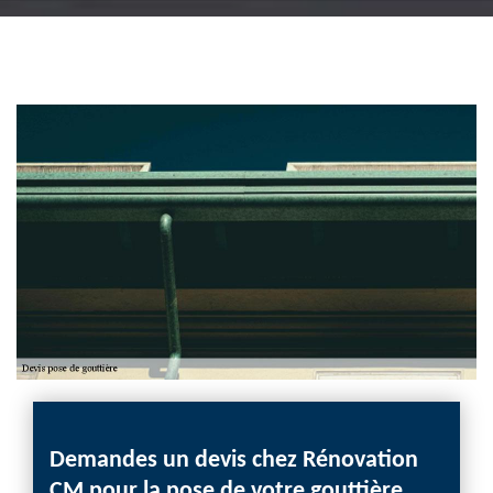
ez
Demandes un devis chez Rénovation
Evit
CM pour la pose de votre gouttière
devi