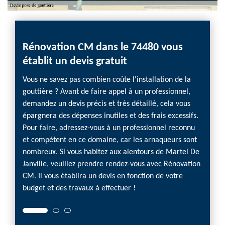
Rénovation CM dans le 74480 vous
A Ma
établit un devis gratuit
devis
Vous ne savez pas combien coûte l'installation de la
Poser u
gouttière ? Avant de faire appel à un professionnel,
sachez
demandez un devis précis et très détaillé, cela vous
habitat
épargnera des dépenses inutiles et des frais excessifs.
défaut
Pour faire, adressez-vous à un professionnel reconnu
mauvai
et compétent en ce domaine, car les arnaqueurs sont
infiltr
nombreux. Si vous habitez aux alentours de Martel De
assez 
Janville, veuillez prendre rendez-vous avec Rénovation
détail
CM. Il vous établira un devis en fonction de votre
Rénova
budget et des travaux à effectuer !
et ce, 