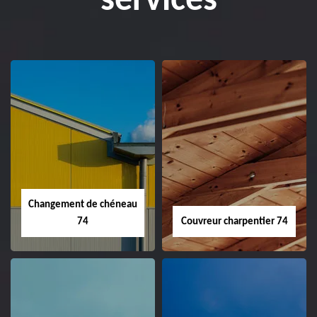
services
Changement de chéneau
74
Couvreur charpentier 74