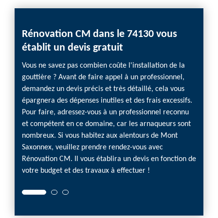
Rénovation CM dans le 74130 vous
Devi
établit un devis gratuit
l’en
Vous ne savez pas combien coûte l'installation de la
Vous n
gouttière ? Avant de faire appel à un professionnel,
goutti
demandez un devis précis et très détaillé, cela vous
demand
épargnera des dépenses inutiles et des frais excessifs.
des ma
Pour faire, adressez-vous à un professionnel reconnu
exorbi
et compétent en ce domaine, car les arnaqueurs sont
profes
nombreux. Si vous habitez aux alentours de Mont
beauco
Saxonnex, veuillez prendre rendez-vous avec
Saxonn
Rénovation CM. Il vous établira un devis en fonction de
ce der
votre budget et des travaux à effectuer !
et les 