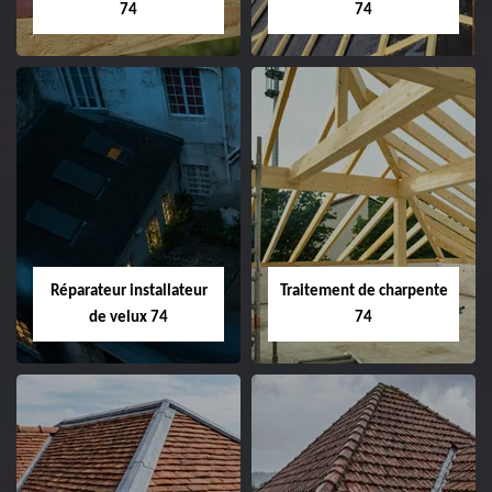
74
74
Réparateur installateur
Traitement de charpente
de velux 74
74