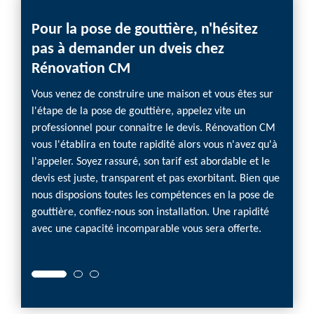
Pour la pose de gouttière, n'hésitez
Devi
pas à demander un dveis chez
Réno
Rénovation CM
La pos
qui ! v
Vous venez de construire une maison et vous êtes sur
vérita
l'étape de la pose de gouttière, appelez vite un
ailleur
professionnel pour connaitre le devis. Rénovation CM
vous r
vous l'établira en toute rapidité alors vous n'avez qu'à
étanché
l'appeler. Soyez rassuré, son tarif est abordable et le
Sachant
devis est juste, transparent et pas exorbitant. Bien que
interve
nous disposions toutes les compétences en la pose de
demand
gouttière, confiez-nous son installation. Une rapidité
Pour c
avec une capacité incomparable vous sera offerte.
fourni