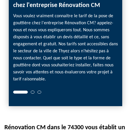
chez l'entreprise Rénovation CM
prêt 
Vous voulez vraiment connaitre le tarif de la pose de
Avez-v
gouttière chez l'entreprise Rénovation CM? appelez-
budget
nous et nous vous expliquerons tout. Nous sommes
est heu
disposés à vous établir un devis détaillé et ce, sans
suffit 
engagement et gratuit. Nos tarifs sont accessibles dans
un rien
le secteur de la ville de Thyez alors n'hésitez pas à
profes
nous contacter. Quel que soit le type et la forme de
concern
gouttière dont vous souhaiteriez installer, faites nous
pendan
savoir vos attentes et nous évaluerons votre projet à
Alors n
tarif raisonnable.
prix ra
Rénovation CM dans le 74300 vous établit un