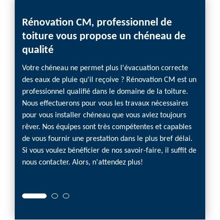
Rénovation CM, professionnel de
Vous
toiture vous propose un chéneau de
chéne
qualité
Dema
Votre chéneau ne permet plus l'évacuation correcte
Vos ch
des eaux de pluie qu'il reçoive ? Rénovation CM est un
et sou
professionnel qualifié dans le domaine de la toiture.
vous c
Nous effectuerons pour vous les travaux nécessaires
Nous v
pour vous installer chéneau que vous aviez toujours
faire 
rêver. Nos équipes sont très compétentes et capables
expert
de vous fournir une prestation dans le plus bref délai.
viendr
Si vous voulez bénéficier de nos savoir-faire, il suffit de
connaît
nous contacter. Alors, n'attendez plus!
nous p
élabor