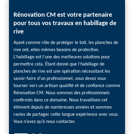
Rénovation CM est votre partenaire
Mode
pour tous vos travaux en habillage de
vos 
rive
CM
Ayant comme rôle de protéger le toit, les planches de
Vous a
rive ont, elles mêmes besoins de protection.
Rénova
L’habillage est l’une des meilleures solutions pour
capabl
permettre cela. Étant donné que l’habillage de
modern
planches de rive est une opération nécessitant les
matéri
savoir-faire d’un professionnel, vous devez vous
charme
tourner vers un artisan qualifié et de confiance comme
matéri
Rénovation CM. Nous sommes des professionnels
d’être 
confirmés dans ce domaine. Nous travaillons cet
que ce 
élément depuis de nombreuses années et sommes
à nous
ravies de partager cette longue expérience avec vous.
Vous n’avez qu’à nous contacter.