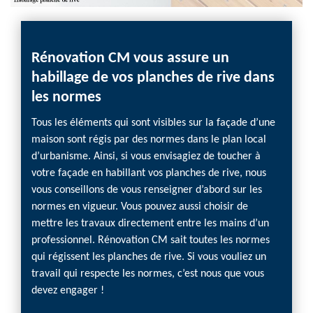
Rénovation CM vous assure un
Mett
habillage de vos planches de rive dans
de r
les normes
CM
Tous les éléments qui sont visibles sur la façade d’une
Étant 
maison sont régis par des normes dans le plan local
rive p
d’urbanisme. Ainsi, si vous envisagiez de toucher à
agress
votre façade en habillant vos planches de rive, nous
leur f
vous conseillons de vous renseigner d’abord sur les
de rés
normes en vigueur. Vous pouvez aussi choisir de
Rénova
mettre les travaux directement entre les mains d’un
vous c
professionnel. Rénovation CM sait toutes les normes
notre m
qui régissent les planches de rive. Si vous vouliez un
la vôtr
travail qui respecte les normes, c’est nous que vous
résulta
devez engager !