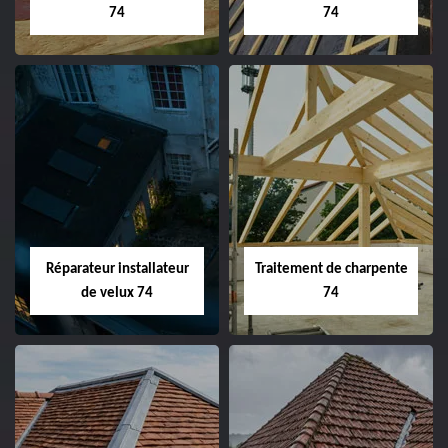
74
74
Réparateur installateur
Traitement de charpente
de velux 74
74