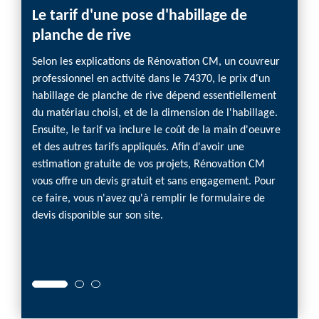
Le tarif d'une pose d'habillage de
Réno
planche de rive
vos 
délai
Selon les explications de Rénovation CM, un couvreur
professionnel en activité dans le 74370, le prix d'un
Vous ê
habillage de planche de rive dépend essentiellement
vos tr
du matériau choisi, et de la dimension de l'habillage.
profes
Ensuite, le tarif va inclure le coût de la main d'oeuvre
plusie
et des autres tarifs appliqués. Afin d'avoir une
mise en
estimation gratuite de vos projets, Rénovation CM
toujour
vous offre un devis gratuit et sans engagement. Pour
profess
ce faire, vous n'avez qu'à remplir le formulaire de
satisfa
devis disponible sur son site.
nous à
c'est 
budget