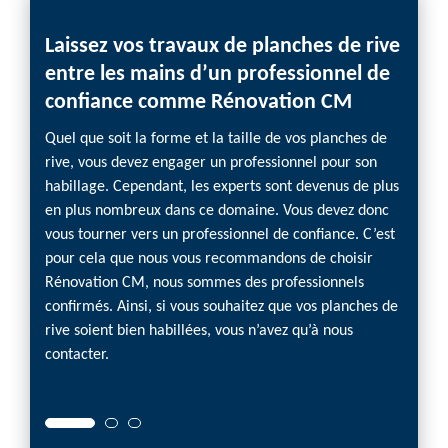
hes
Laissez vos travaux de planches de rive
Réno
le
entre les mains d’un professionnel de
habil
confiance comme Rénovation CM
meil
Quel que soit la forme et la taille de vos planches de
Pour le
la
rive, vous devez engager un professionnel pour son
l’inter
iés
habillage. Cependant, les experts sont devenus de plus
recomm
 votre
en plus nombreux dans ce domaine. Vous devez donc
domain
vous tourner vers un professionnel de confiance. C’est
toujour
pour cela que nous vous recommandons de choisir
dans c
es en
Rénovation CM, nous sommes des professionnels
même s
s
confirmés. Ainsi, si vous souhaitez que vos planches de
nous l
é. Nous
rive soient bien habillées, vous n’avez qu’à nous
de la 
vous
contacter.
et nou