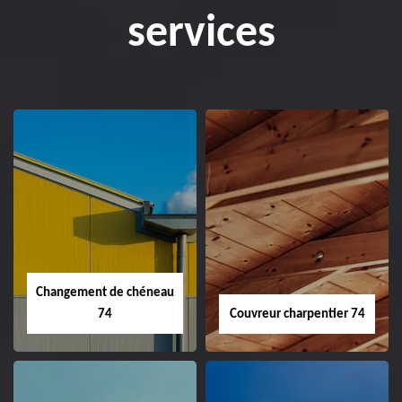
services
Changement de chéneau
74
Couvreur charpentier 74