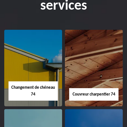
services
Changement de chéneau
74
Couvreur charpentier 74