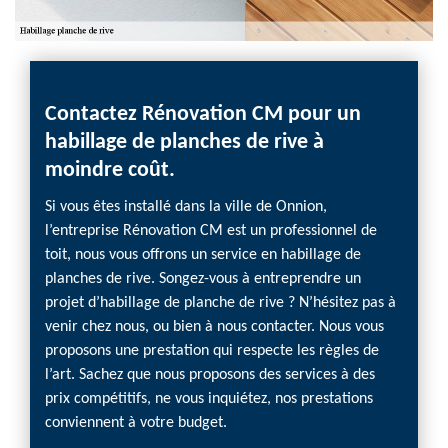
Contactez Rénovation CM pour un
Pour
habillage de planches de rive à
plan
moindre coût.
Les pl
d’une m
Si vous êtes installé dans la ville de Onnion,
toiture
l’entreprise Rénovation CM est un professionnel de
appart
toit, nous vous offrons un service en habillage de
habita
planches de rive. Songez-vous à entreprendre un
résulta
projet d’habillage de planche de rive ? N’hésitez pas à
travai
venir chez nous, ou bien à nous contacter. Nous vous
entrep
proposons une prestation qui respecte les règles de
rive da
l’art. Sachez que nous proposons des services à des
nous n
prix compétitifs, ne vous inquiétez, nos prestations
conviennent à votre budget.