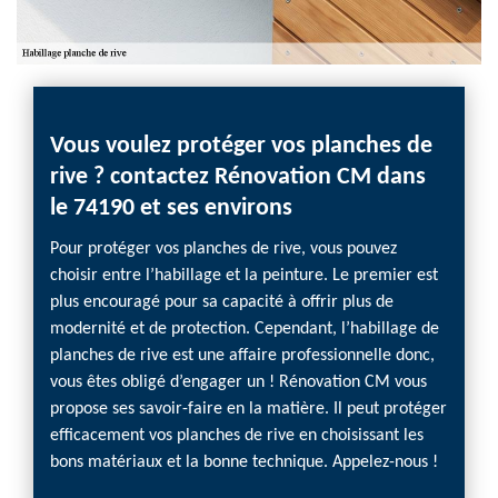
re
Vous voulez protéger vos planches de
Mode
e de
rive ? contactez Rénovation CM dans
vos 
le 74190 et ses environs
CM
hes de
Pour protéger vos planches de rive, vous pouvez
Vous a
choisir entre l’habillage et la peinture. Le premier est
Rénova
ur
plus encouragé pour sa capacité à offrir plus de
Veroce
modernité et de protection. Cependant, l’habillage de
plus m
es
planches de rive est une affaire professionnelle donc,
matéri
vous êtes obligé d’engager un ! Rénovation CM vous
charme
e comme
propose ses savoir-faire en la matière. Il peut protéger
matéri
ls
efficacement vos planches de rive en choisissant les
d’être 
t
bons matériaux et la bonne technique. Appelez-nous !
que ce 
mes
à nous