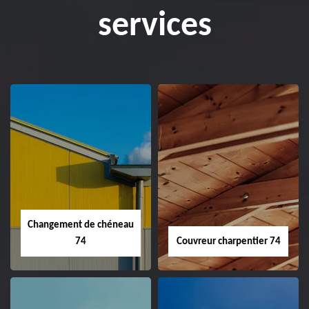
services
Changement de chéneau
74
Couvreur charpentier 74