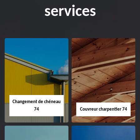
services
Changement de chéneau
74
Couvreur charpentier 74