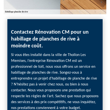
Contactez Rénovation CM pour un
Un ha
habillage de planches de rive à
Réno
moindre coût.
Si vous
chez R
Si vous êtes installé dans la ville de Thollon Les
Nous v
Memises, l’entreprise Rénovation CM est un
à la fo
professionnel de toit, nous vous offrons un service en
nous, v
habillage de planches de rive. Songez-vous à
d’une p
entreprendre un projet d’habillage de planche de rive
hauteu
? N’hésitez pas à venir chez nous, ou bien à nous
que de
contacter. Nous vous proposons une prestation qui
moment
respecte les règles de l’art. Sachez que nous proposons
des services à des prix compétitifs, ne vous inquiétez,
nos prestations conviennent à votre budget.