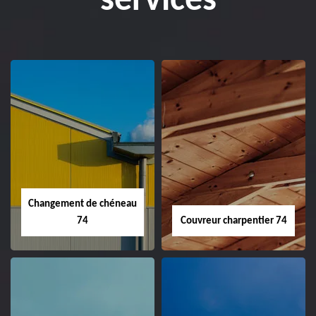
services
Changement de chéneau
74
Couvreur charpentier 74