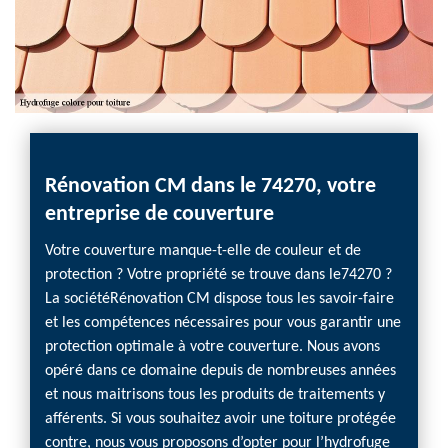
Rénovation CM dans le 74270, votre
Trai
entreprise de couverture
Réno
en to
Votre couverture manque-t-elle de couleur et de
protection ? Votre propriété se trouve dans le74270 ?
Envisa
La sociétéRénovation CM dispose tous les savoir-faire
pas ch
et les compétences nécessaires pour vous garantir une
Ce pro
protection optimale à votre couverture. Nous avons
assuran
opéré dans ce domaine depuis de nombreuses années
et la 
et nous maitrisons tous les produits de traitements y
confia
afférents. Si vous souhaitez avoir une toiture protégée
dans ce
contre, nous vous proposons d’opter pour l’hydrofuge
depuis