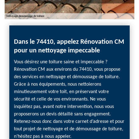
Dans le 74410, appelez Rénovation CM
Assur
M
pour un nettoyage impeccable
Réno
ant des
Vous désirez une toiture saine et impeccable ?
Saviez-
ble.
Rénovation CM aux environs du 74410, vous propose
facteu
se
des services en nettoyage et démoussage de toiture.
néfast
age et
Grâce à nos équipements, nous nettoierons
c’est d
ion du
minutieusement votre toit, en préservant votre
débarr
re tout
sécurité et celle de vos environnants. Ne vous
profes
e des
inquiétez pas, avant notre intervention, nous vous
adéqua
-nous
proposerons un devis détaillé sans engagement.
nettoye
vention
Retenez-nous donc dans votre carnet d’adresse et pour
de qual
tout projet de nettoyage et de démoussage de toiture,
n’hésitez pas à nous appeler.