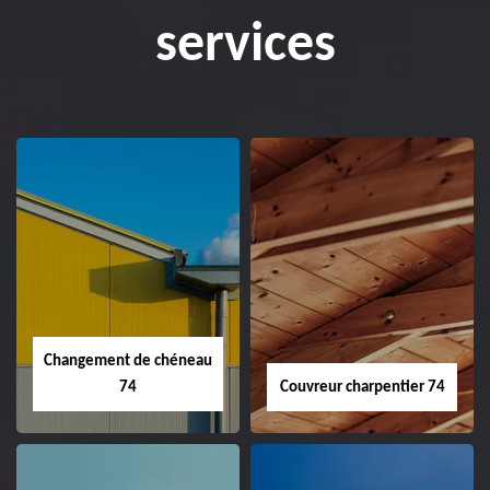
services
Changement de chéneau
74
Couvreur charpentier 74