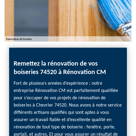
Remettez la rénovation de vos
Réno
boiseries 74520 à Rénovation CM
grat
Fort de plusieurs années d’expérience ; notre
Si vou
entreprise Rénovation CM est parfaitement qualifiée
74520 ;
pour s’occuper de vos projets de rénovation de
de not
boiseries à Chevrier 74520. Nous avons à notre service
dépens
différents artisans qualifiés qui sont aptes à vous
entrep
assurer un travail fiable et d’excellente qualité en
gratui
rénovation de tout type de boiserie : fenêtre, porte,
rassure
portail, et autres. Et pour vous assurer un résultat de
et des 