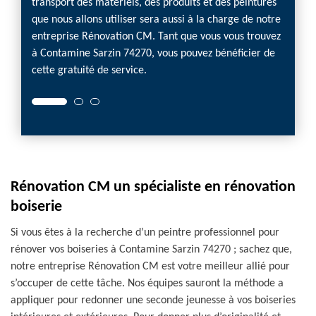
transport des matériels, des produits et des peintures
un tari
que nous allons utiliser sera aussi à la charge de notre
bourse
entreprise Rénovation CM. Tant que vous vous trouvez
profes
à Contamine Sarzin 74270, vous pouvez bénéficier de
Rénova
cette gratuité de service.
par ra
Rénovation CM un spécialiste en rénovation
boiserie
Si vous êtes à la recherche d’un peintre professionnel pour
rénover vos boiseries à Contamine Sarzin 74270 ; sachez que,
notre entreprise Rénovation CM est votre meilleur allié pour
s’occuper de cette tâche. Nos équipes sauront la méthode a
appliquer pour redonner une seconde jeunesse à vos boiseries