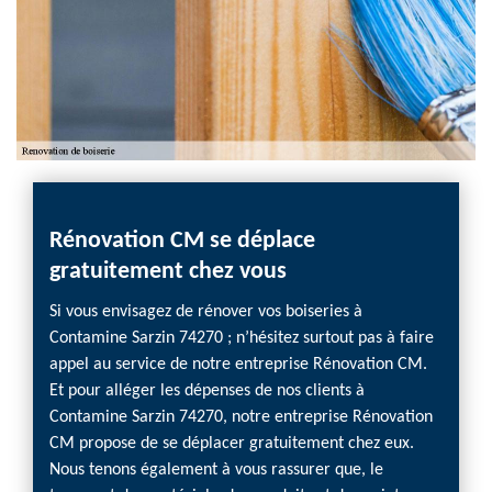
Rénovation CM se déplace
Pein
gratuitement chez vous
Réno
Si vous envisagez de rénover vos boiseries à
Si vou
Contamine Sarzin 74270 ; n’hésitez surtout pas à faire
Contam
appel au service de notre entreprise Rénovation CM.
entrep
Et pour alléger les dépenses de nos clients à
74270 
Contamine Sarzin 74270, notre entreprise Rénovation
moderni
CM propose de se déplacer gratuitement chez eux.
Contam
Nous tenons également à vous rassurer que, le
de boi