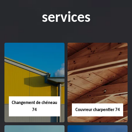
services
Changement de chéneau
74
Couvreur charpentier 74