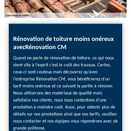
re
Rénovation de toiture moins onéreux
Réno
avecRénovation CM
réno
 des
Quand on parle de rénovation de toiture, ce qui nous
Rénova
s qui
vient vite à l’esprit c’est le coût des travaux. Certes,
dispos
ceux-ci sont couteux mais découvrez qu’avec
de la 
urs ont
l’entreprise Rénovation CM, vous bénéficierez d’un
Nous p
efaire
tarif moins onéreux et ce suivant la partie à rénover.
rénover
à notre
Nous utiliserons des matériaux de qualité mais
faîtage
satisfaire nos clients, nous nous contentons d’une
En util
llente
prestation à moindre coût. Aussi, pour obtenir plus de
entrep
 vous
détails sur nos prestations ainsi que nos tarifs, veuillez-
excell
t
nous contacter et nos équipes vous répondrons avec de
vigueu
M pour
grande politesse.
mettre