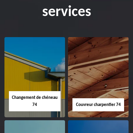
services
Changement de chéneau
74
Couvreur charpentier 74