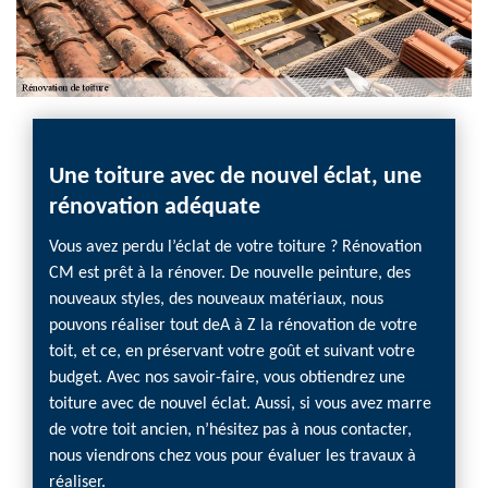
Une toiture avec de nouvel éclat, une
Fait
rénovation adéquate
Réno
Vous avez perdu l’éclat de votre toiture ? Rénovation
En tan
CM est prêt à la rénover. De nouvelle peinture, des
Rénova
nouveaux styles, des nouveaux matériaux, nous
s’occu
pouvons réaliser tout deA à Z la rénovation de votre
Lescha
toit, et ce, en préservant votre goût et suivant votre
depuis
budget. Avec nos savoir-faire, vous obtiendrez une
techni
toiture avec de nouvel éclat. Aussi, si vous avez marre
couver
de votre toit ancien, n’hésitez pas à nous contacter,
interve
nous viendrons chez vous pour évaluer les travaux à
en œuv
réaliser.
étanché