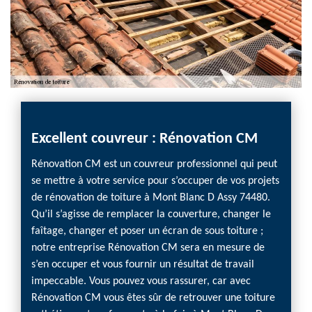
e
Excellent couvreur : Rénovation CM
Pour
Réno
Rénovation CM est un couvreur professionnel qui peut
toit 
se mettre à votre service pour s’occuper de vos projets
t Blanc
de rénovation de toiture à Mont Blanc D Assy 74480.
l à
Ayant 
Qu’il s’agisse de remplacer la couverture, changer le
er.
que, n
faîtage, changer et poser un écran de sous toiture ;
ture à
de vous
notre entreprise Rénovation CM sera en mesure de
toitur
s’en occuper et vous fournir un résultat de travail
 un
faire 
impeccable. Vous pouvez vous rassurer, car avec
mes en
toitur
Rénovation CM vous êtes sûr de retrouver une toiture
otre
s’en oc