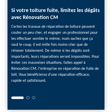
Si votre toiture fuite, limitez les dégâts
Des 
avec Rénovation CM
? Co
Certes les travaux de réparation de toiture peuvent
Après 
couter un peu cher, et engager un professionnel pour
abondan
les effectuer semble le même, mais sachez que ça
problè
vaut le coup, il est mille fois moins cher que de
rapide
rénover totalement. De même si les dégâts sont
que l'
importants, leurs réparations seront impossibles. Pour
Scionz
éviter ces mauvaises situations, faites appel à
profess
Rénovation CM, l'entreprise en réparation de fuite de
de fuit
toit. Vous bénéficierez d'une réparation efficace,
dépanne
rapide et satisfaisant.
avez be
contac