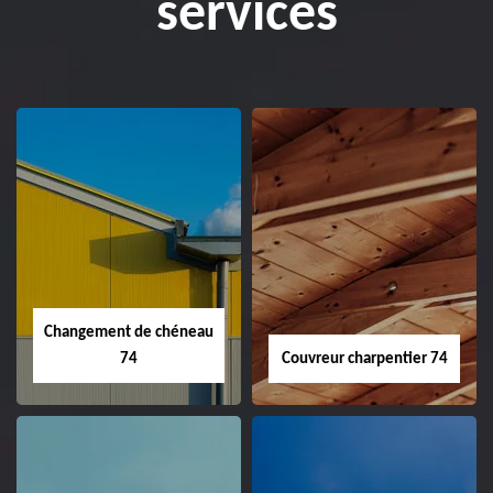
services
Changement de chéneau
74
Couvreur charpentier 74