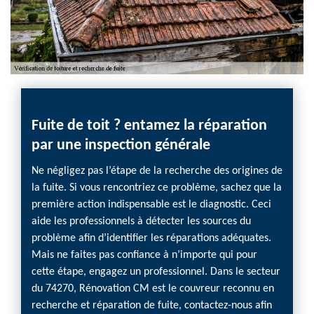
Fuite de toit ? entamez la réparation
Des 
n CM
par une inspection générale
Réno
Ne négligez pas l’étape de la recherche des origines de
Des mo
la fuite. Si vous rencontriez ce problème, sachez que la
décolo
votre
première action indispensable est le diagnostic. Ceci
signes 
aide les professionnels à détecter les sources du
un pro
 qui
problème afin d’identifier les réparations adéquates.
urgent
son
Mais ne faites pas confiance à n’importe qui pour
profess
la
cette étape, engagez un professionnel. Dans le secteur
problè
ectés
du 74270, Rénovation CM est le couvreur reconnu en
diagnos
recherche et réparation de fuite, contactez-nous afin
de fui
 de