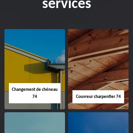
services
Changement de chéneau
74
Couvreur charpentier 74