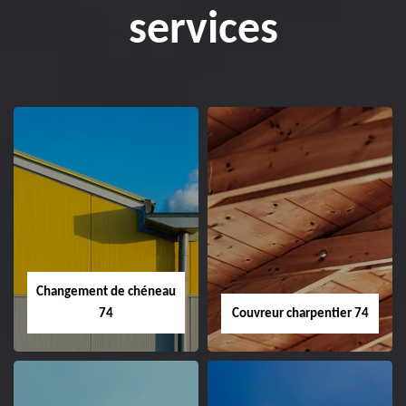
services
Changement de chéneau
74
Couvreur charpentier 74