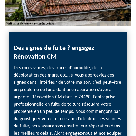
Des signes de fuite ? engagez
A Me
Rénovation CM
diagn
Des moisissures, des traces d’humidité, de la
Vous v
décoloration des murs, etc… si vous aperceviez ces
votre t
signes dans l’intérieur de votre maison, c’est peut-être
des pr
un problème de fuite dont une réparation s’avère
élémen
urgente. Rénovation CM dans le 74490, l’entreprise
de l’e
professionnelle en fuite de toiture résoudra votre
attaque
problème en un peu de temps. Nous commençons par
dès qu
diagnostiquer votre toiture afin d’identifier les sources
contac
de fuite, nous assurerons ensuite leur réparation dans
l’état 
les meilleurs délais. Alors engagez-nous et nos équipes
diagno