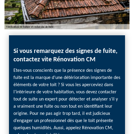
Si vous remarquez des signes de fuite,
Vous
contactez vite Rénovation CM
Réno
sour
travail
Etes-vous conscients que la présence des signes de
choix
fuite est la marque d’une détérioration importante des
Pensez
éléments de votre toit ? Si vous les aperceviez dans
mince a
rimenté
l’intérieure de votre habitation, vous devez contacter
monter 
 à des
tout de suite un expert pour détecter et analyser s’il y
couvert
era
a vraiment une fuite ou non tout en identifiant leur
munir 
tions y
origine. Pour ne pas agir trop tard, il est judicieux
risque
peut
d’engager un professionnel dès que le toit présente
faites
ous
quelques humidités. Aussi, appelez Rénovation CM,
protég