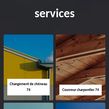
services
Changement de chéneau
74
Couvreur charpentier 74