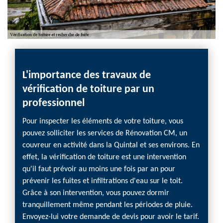
ar des
L'importance des travaux de
Rech
vérification de toiture par un
à Qu
professionnel
Vous a
t
toitur
Pour inspecter les éléments de votre toiture, vous
 de la
profes
pouvez solliciter les services de Rénovation CM, un
vous p
couvreur en activité dans la Quintal et ses environs. En
ion CM.
Rénova
effet, la vérification de toiture est une intervention
matéri
qu'il faut prévoir au moins une fois par an pour
r tous
son in
prévenir les fuites et infiltrations d'eau sur le toit.
 il
inspect
Grâce à son intervention, vous pouvez dormir
re
l’ident
tranquillement même pendant les périodes de pluie.
er pour
rassuré
Envoyez-lui votre demande de devis pour avoir le tarif.