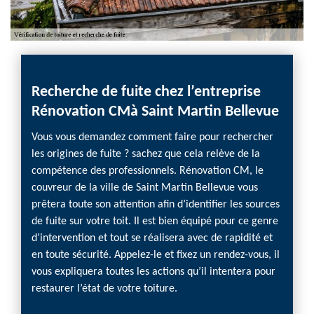
Recherche de fuite chez l’entreprise
Rech
Rénovation CMà Saint Martin Bellevue
à Sa
Vous vous demandez comment faire pour rechercher
Vous a
les origines de fuite ? sachez que cela relève de la
toitur
compétence des professionnels. Rénovation CM, le
profes
couvreur de la ville de Saint Martin Bellevue vous
Martin
prêtera toute son attention afin d’identifier les sources
l’entr
de fuite sur votre toit. Il est bien équipé pour ce genre
compét
d’intervention et tout se réalisera avec de rapidité et
assuré 
en toute sécurité. Appelez-le et fixez un rendez-vous, il
débute
vous expliquera toutes les actions qu’il intentera pour
ensuite
restaurer l’état de votre toiture.
Soyez r
son int