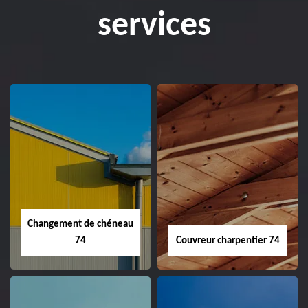
services
Changement de chéneau
74
Couvreur charpentier 74