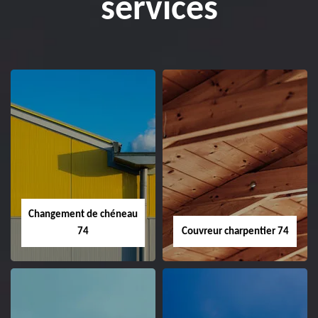
services
Changement de chéneau
74
Couvreur charpentier 74