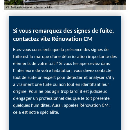
Si vous remarquez des signes de fuite,
Insp
toit
contactez vite Rénovation CM
Réno
on sur
Etes-vous conscients que la présence des signes de
Inspect
s sont
fuite est la marque d’une détérioration importante des
faut p
ion des
éléments de votre toit ? Si vous les aperceviez dans
des di
 causes
l’intérieure de votre habitation, vous devez contacter
tous le
ncent à
tout de suite un expert pour détecter et analyser s’il y
pour un
trémité,
a vraiment une fuite ou non tout en identifiant leur
recomm
tuels,
origine. Pour ne pas agir trop tard, il est judicieux
compét
tiquer
d’engager un professionnel dès que le toit présente
plus c
e
quelques humidités. Aussi, appelez Rénovation CM,
et nous
léments
cela est notre spécialité.
imbatta
pour v