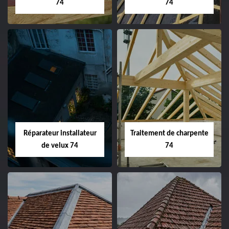
74
74
Réparateur installateur
Traitement de charpente
de velux 74
74