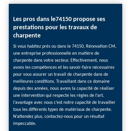
Les pros dans le74150 propose ses
Trava
prestations pour les travaux de
à Ré
charpente
 poids
En sac
s
conséqu
Si vous habitez près ou dans le 74150, Rénovation CM,
t
toiture
une entreprise professionnelle en matière de
ez pas à
pour to
charpente dans votre secteur. Effectivement, nous
trouve
avons les compétences et les savoir-faire nécessaires
de
Rénova
pour vous assurer un travail de charpente dans de
Ayant 
meilleures conditions. Travaillant dans ce domaine
nt en
nous s
depuis des années, nous avons la capacité de réaliser
Vous
presta
une intervention qui respecte les règles de l’art.
solide 
l’avantage avec nous c’est notre capacité de travailler
lleurs.
toiture
tous les différents types de matériaux de charpente.
N’attendez plus, contactez-nous pour un résultat
impeccable.