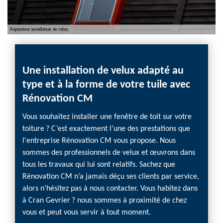
on de
Une installation de velux adapté au
Une 
type et à la forme de votre tuile avec
effi
Rénovation CM
lux ?
Que vo
sont
agress
Vous souhaitez installer une fenêtre de toit sur votre
ité.
cause 
toiture ? C’est exactement l’une des prestations que
in que
remett
l'entreprise Rénovation CM vous propose. Nous
e. Quel
d’assur
sommes des professionnels de velux et œuvrons dans
pport
vous p
tous les travaux qui lui sont relatifs. Sachez que
,
court d
Rénovation CM n’a jamais déçu ses clients par service,
vous c
alors n’hésitez pas à nous contacter. Vous habitez dans
ment
Nos éq
à Cran Gevrier ? nous sommes à proximité de chez
raison
vous et peut vous servir à tout moment.