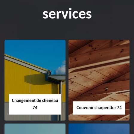
services
Changement de chéneau
74
Couvreur charpentier 74