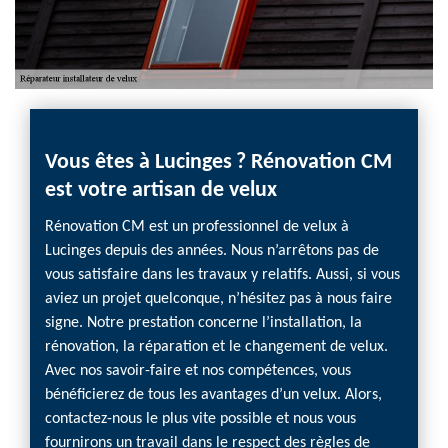
Vous êtes à Lucinges ? Rénovation CM
Réno
est votre artisan de velux
velu
Rénovation CM est un professionnel de velux à
Si vou
Lucinges depuis des années. Nous n’arrêtons pas de
une en
vous satisfaire dans les travaux y relatifs. Aussi, si vous
dispose
aviez un projet quelconque, n’hésitez pas à nous faire
install
signe. Notre prestation concerne l’installation, la
condit
rénovation, la réparation et le changement de velux.
nombre
Avec nos savoir-faire et nos compétences, vous
réalis
bénéficierez de tous les avantages d’un velux. Alors,
choisi
contactez-nous le plus vite possible et nous vous
techniq
fournirons un travail dans le respect des règles de
vous av