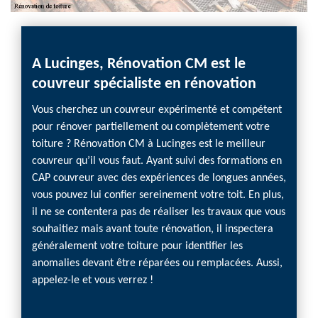
on
A Lucinges, Rénovation CM est le
Réno
couvreur spécialiste en rénovation
chan
Vous cherchez un couvreur expérimenté et compétent
Vous ê
pour rénover partiellement ou complètement votre
votre 
toiture ? Rénovation CM à Lucinges est le meilleur
enviro
e
couvreur qu’il vous faut. Ayant suivi des formations en
compag
 abîmée
CAP couvreur avec des expériences de longues années,
cette 
vous pouvez lui confier sereinement votre toit. En plus,
travaux
tre
il ne se contentera pas de réaliser les travaux que vous
vos pro
s les
souhaitiez mais avant toute rénovation, il inspectera
admini
el que
généralement votre toiture pour identifier les
elle v
es les
anomalies devant être réparées ou remplacées. Aussi,
couvreu
. Alors
appelez-le et vous verrez !
propos
r un