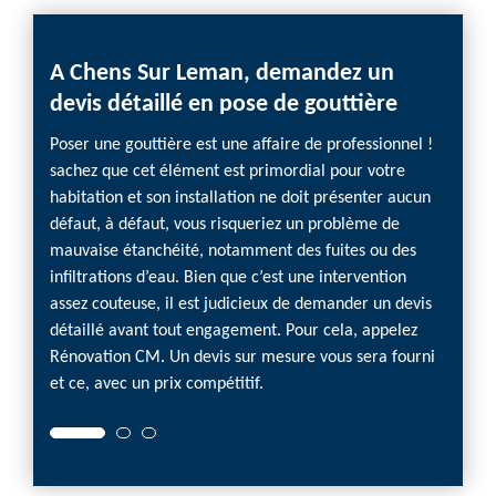
s
A Chens Sur Leman, demandez un
Insta
devis détaillé en pose de gouttière
rais
e la
Poser une gouttière est une affaire de professionnel !
Vous v
nel,
sachez que cet élément est primordial pour votre
install
vous
habitation et son installation ne doit présenter aucun
chaque 
ssifs.
défaut, à défaut, vous risqueriez un problème de
critère
connu
mauvaise étanchéité, notamment des fuites ou des
chers.
 sont
infiltrations d’eau. Bien que c’est une intervention
heureu
ns Sur
assez couteuse, il est judicieux de demander un devis
Rénova
vation
détaillé avant tout engagement. Pour cela, appelez
rappor
e
Rénovation CM. Un devis sur mesure vous sera fourni
qualit
et ce, avec un prix compétitif.
établi