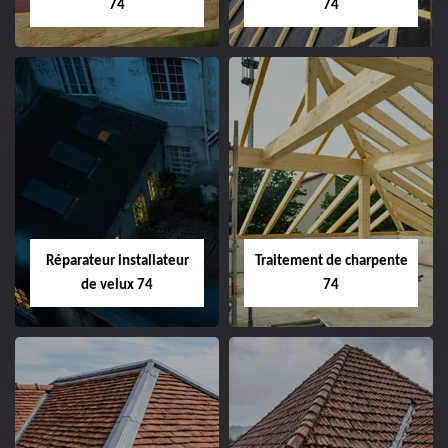
74
74
Réparateur installateur
Traitement de charpente
de velux 74
74